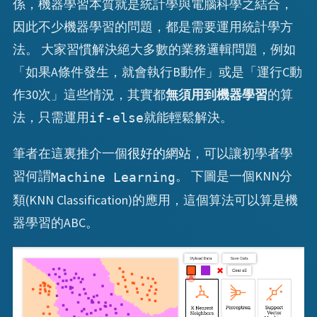
係，機器學習本質就是統計學與電腦科學之結合，
因此不少機器學習的問題，都是需要運用統計學方
法。 大家習慣解決絕大多數的業務邏輯問題，例如
「如果A條件發生，就會執行B動作」或是「運行C動
作30次」這些情況，其實都
無須用到機器學習
的算
法，只需運用
就能輕鬆解決。
if-else
筆者在這裏推介一個
很好的網站
，可以讓初學者學
習何謂
。 下圖是一個KNN分
Machine Learning
類(KNN Classification)的應用，這個算法可以算是機
器學習的ABC。