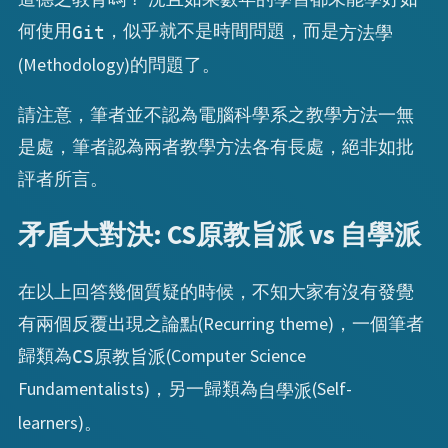
何使用
，似乎就不是時間問題，而是
Git
方法學
(Methodology)的問題了。
請注意，筆者並不認為電腦科學系之教學方法一無
是處，筆者認為兩者教學方法各有長處，絕非如批
評者所言。
矛盾大對決: CS原教旨派 vs 自學派
在以上回答幾個質疑的時候，不知大家有沒有發覺
有兩個反覆出現之論點(Recurring theme)，一個筆者
歸類為
(Computer Science
CS原教旨派
Fundamentalists)，另一歸類為
(Self-
自學派
learners)。