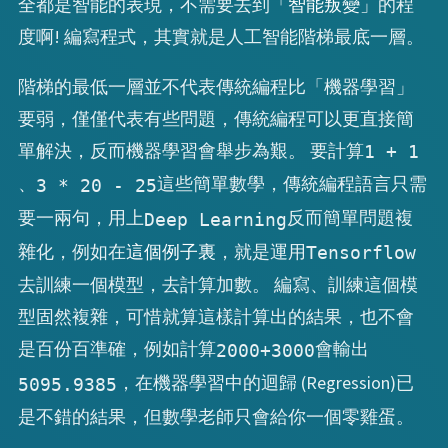
全都是智能的表現，不需要去到
「智能叛變」
的程
度啊! 編寫程式，其實就是人工智能階梯最底一層。
階梯的最低一層並不代表傳統編程比「機器學習」
要弱，僅僅代表有些問題，傳統編程可以更直接簡
單解決，反而機器學習會舉步為艱。 要計算
1 + 1
、
這些簡單數學，傳統編程語言只需
3 * 20 - 25
要一兩句，用上
反而簡單問題複
Deep Learning
雜化，例如在
這個例子裏
，就是運用
Tensorflow
去訓練一個模型，去計算加數。 編寫、訓練這個模
型固然複雜，可惜就算這樣計算出的結果，也不會
是百份百準確，例如計算
會輸出
2000+3000
，在機器學習中的迴歸 (Regression)已
5095.9385
是不錯的結果，但數學老師只會給你一個零雞蛋。