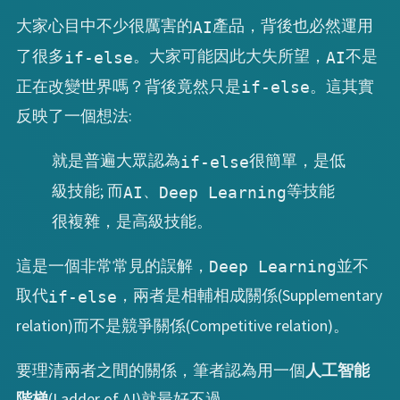
大家心目中不少很厲害的
產品，背後也必然運用
AI
了很多
。大家可能因此大失所望，
不是
if-else
AI
正在改變世界嗎？背後竟然只是
。這其實
if-else
反映了一個想法:
就是普遍大眾認為
很簡單，是低
if-else
級技能; 而
、
等技能
AI
Deep Learning
很複雜，是高級技能。
這是一個非常常見的誤解，
並不
Deep Learning
取代
，兩者是相輔相成關係(Supplementary
if-else
relation)而不是競爭關係(Competitive relation)。
要理清兩者之間的關係，筆者認為用一個
人工智能
階梯
(Ladder of AI)就最好不過。