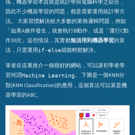
係，機器學習本質就是統計學與電腦科學之結合，
因此不少機器學習的問題，都是需要運用統計學方
法。 大家習慣解決絕大多數的業務邏輯問題，例如
「如果A條件發生，就會執行B動作」或是「運行C動
作30次」這些情況，其實都
無須用到機器學習
的算
法，只需運用
就能輕鬆解決。
if-else
筆者在這裏推介一個
很好的網站
，可以讓初學者學
習何謂
。 下圖是一個KNN分
Machine Learning
類(KNN Classification)的應用，這個算法可以算是機
器學習的ABC。