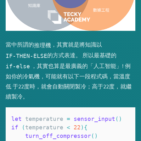
當中所謂的
，其實就是將知識以
推理機
的方式表達。 所以最基礎的
IF-THEN-ELSE
，其實也算是最廣義的「人工智能」! 例
if-else
如你的冷氣機，可能就有以下一段程式碼，當溫度
低 于22度時，就會自動關閉製冷；高于22度，就繼
續製冷。
let
 temperature 
=
sensor_input
(
)
if
(
temperature 
<
22
)
{
turn_off_compressor
(
)