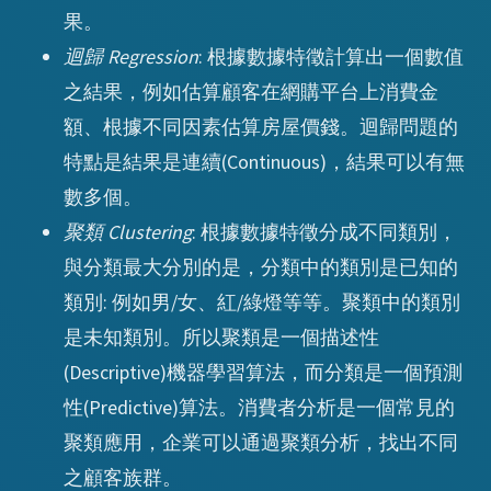
果。
迴歸 Regression
: 根據數據特徵計算出一個數值
之結果，例如估算顧客在網購平台上消費金
額、根據不同因素估算房屋價錢。迴歸問題的
特點是結果是連續(Continuous)，結果可以有無
數多個。
聚類 Clustering
: 根據數據特徵分成不同類別，
與
最大分別的是，
中的類別是已知的
分類
分類
類別: 例如男/女、紅/綠燈等等。
中的類別
聚類
是未知類別。所以
是一個描述性
聚類
(Descriptive)機器學習算法，而
是一個預測
分類
性(Predictive)算法。消費者分析是一個常見的
聚類應用，企業可以通過聚類分析，找出不同
之顧客族群。