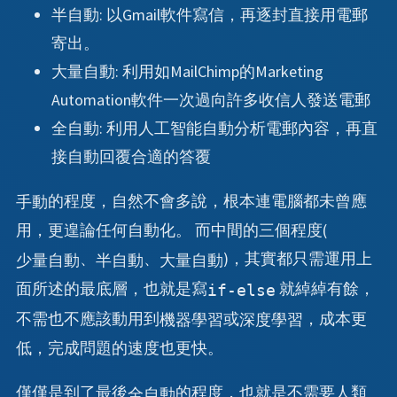
: 以Gmail軟件寫信，再逐封直接用電郵
半自動
寄出。
: 利用如MailChimp的Marketing
大量自動
Automation軟件一次過向許多收信人發送電郵
: 利用人工智能自動分析電郵內容，再直
全自動
接自動回覆合適的答覆
的程度，自然不會多說，根本連電腦都未曾應
手動
用，更遑論任何自動化。 而中間的三個程度(
、
、
)，其實都只需運用上
少量自動
半自動
大量自動
面所述的最底層，也就是寫
就綽綽有餘，
if-else
不需也不應該動用到
或
，成本更
機器學習
深度學習
低，完成問題的速度也更快。
僅僅是到了最後
的程度，也就是不需要人類
全自動