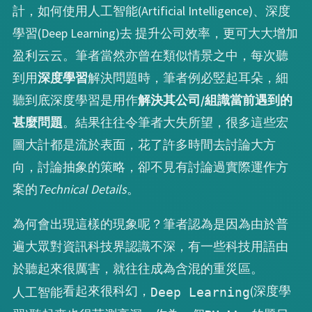
計，如何使用人工智能(Artificial Intelligence)、深度
學習(Deep Learning)去 提升公司效率，更可大大增加
盈利云云。筆者當然亦曾在類似情景之中，每次聽
到用
深度學習
解決問題時，筆者例必竪起耳朵，細
聽到底深度學習是用作
解決其公司/組識當前遇到的
甚麼問題
。結果往往令筆者大失所望，很多這些宏
圖大計都是流於表面，花了許多時間去討論大方
向，討論抽象的策略，卻不見有討論過實際運作方
案的
Technical Details
。
為何會出現這樣的現象呢？筆者認為是因為由於普
遍大眾對資訊科技界認識不深，有一些科技用語由
於聽起來很厲害，就往往成為含混的重災區。
看起來很科幻，
(深度學
人工智能
Deep Learning