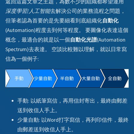
返回這篇文章之主題，為數不少的組織都希望運用
深度學習
/
人工智能
去解決公司的業務流程之問題，
但筆者認為首要的是先要細看到底組織化
自動化
(Automation)程度去到何等程度。 要圖像化表達這個
概念，最適合的就是以一個
自動化光譜
(Automation
Spectrum)去表達。 空談比較難以理解，就以日常寫
信為一個例子:
: 以紙筆寫信，再用信封寄出，最終由郵差
手動
送到收信人手上。
: 以Word打字寫信，再列印信件，最終
少量自動
由郵差送到收信人手上。