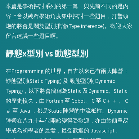
本篇是學術探討系列的第一篇，與先前不同的是內
容上會以純粹學術角度集中探討一些題目，打響頭
炮的將會是關於型別推論(Type inference)。歡迎大家
留言建議一些題目啊。
靜態x型別 vs 動態型別
在Programming 的世界，自古以來已有兩大陣營：
靜態型別(Static Typing) 及 動態型別( Dynamic
Typing)，以下將會簡稱為Static 及Dynamic。Static
的歷史較久，由 Fortran 至 Cobol 、C 至 C＋＋ 、 C
＃ 至 Java ，都是Static 陣營的中流柢柱。Dynamic
陣營在八九十年代開始變得受歡迎，亦由於簡單易
學成為初學者的最愛，最受歡迎的 Javascript 、