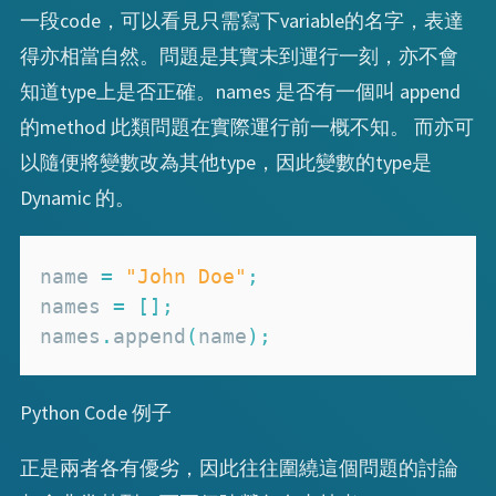
一段code，可以看見只需寫下variable的名字，表達
得亦相當自然。問題是其實未到運行一刻，亦不會
知道type上是否正確。names 是否有一個叫 append
的method 此類問題在實際運行前一概不知。 而亦可
以隨便將變數改為其他type，因此變數的type是
Dynamic 的。
name 
=
"John Doe"
;
names 
=
[
]
;
names
.
append
(
name
)
;
Python Code 例子
正是兩者各有優劣，因此往往圍繞這個問題的討論