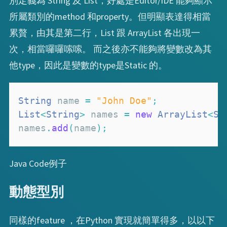
別定義為 String 及 List
，好處是Editor/IDE 能夠顯示
所屬類別的method 和property。但明顯表達得相當
累贅，由其是第二行，List
跟 ArrayList
各出現一
次，相當囉囉嗦嗦。 而之後亦不能夠將變數改為其
他type，因此是變數的type是Static 的。
String
 name 
=
"John Doe"
;
List
<
String
>
 names 
=
new
ArrayList
<
St
names
.
add
(
name
)
;
Java Code例子
動態型別
同樣的feature ，在Python 實現就簡單得多，以以下