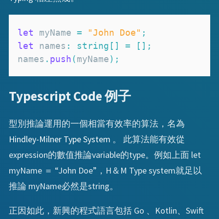
let
 myName 
=
"John Doe"
;
let
 names
:
string
[
]
=
[
]
;
names
.
push
(
myName
)
;
Typescript Code 例子
型別推論運用的一個相當有效率的算法，名為
Hindley-Milner Type System
。 此算法能有效從
expression的數值推論variable的type。例如上面 let
myName ＝ “John Doe”，H＆M Type system就足以
推論 myName必然是string。
正因如此，新興的程式語言包括 Go 、Kotlin、Swift