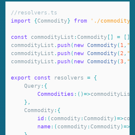
//resolvers.ts
import
{
Commodity
}
from
'./commodity'
const
 commodityList
:
Commodity
[
]
=
[
]
;
commodityList
.
push
(
new
Commodity
(
1
,
"
commodityList
.
push
(
new
Commodity
(
2
,
"
commodityList
.
push
(
new
Commodity
(
3
,
"
export
const
 resolvers 
=
{
Query
:
{
Commodities
:
(
)
=>
}
,
Commodity
:
{
id
:
(
commodity
:
Commodity
)
=>
com
name
:
(
commodity
:
Commodity
)
=>
c
}