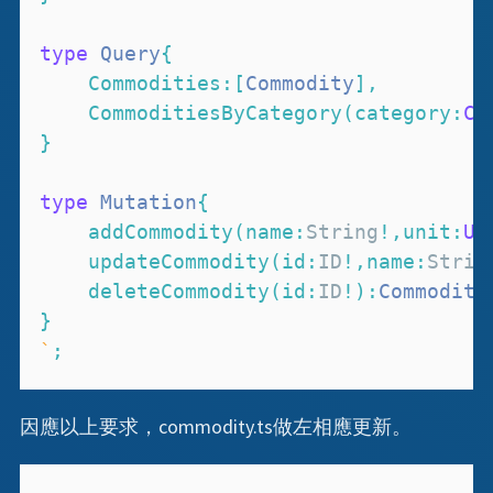
type
Query
{
Commodities
:
[
Commodity
]
,
CommoditiesByCategory
(
category
:
CA
}
type
Mutation
{
addCommodity
(
name
:
String
!
,
unit
:
UN
updateCommodity
(
id
:
ID
!
,
name
:
Strin
deleteCommodity
(
id
:
ID
!
)
:
Commodity
}
`
;
因應以上要求，commodity.ts做左相應更新。