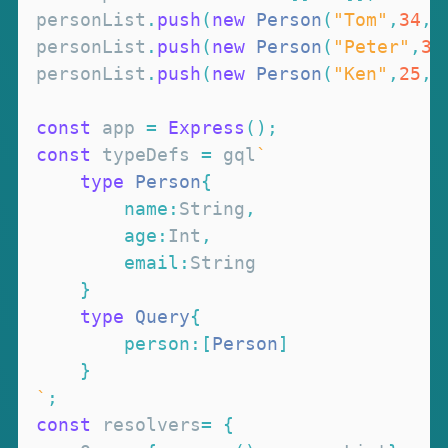
personList
.
push
(
new
Person
(
"Tom"
,
34
,
"
personList
.
push
(
new
Person
(
"Peter"
,
30
personList
.
push
(
new
Person
(
"Ken"
,
25
,
"
const
 app 
=
Express
(
)
;
const
 typeDefs 
=
 gql
`
type
Person
{
name
:
String
,
age
:
Int
,
email
:
String
}
type
Query
{
person
:
[
Person
]
}
`
;
const
 resolvers
=
{