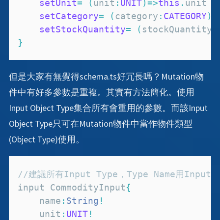
setUnit
=
(
unit
:
UNIT
)
=>
this
.
unit
=
setCategory
=
(
category
:
CATEGORY
)
=
setStockQuantity
=
(
stockQuantity
:
}
但是大家有無覺得schema.ts好冗長嗎？Mutation物
件中有好多參數是重複。其實有方法簡化。使用
Input Object Type集合所有會重用的參數。而該Input
Object Type只可在Mutation物件中當作物件類型
(Object Type)使用。
//建議所有Input Type，Type Name用In
input 
CommodityInput
{
    name
:
String
!
    unit
:
UNIT
!