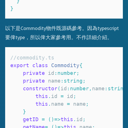
}
}
以下是Commodity物件既源碼參考。因為typescript
要俾type，所以俾大家參考用。不作詳細介紹。
//commodity.ts
export
class
Commodity
{
private
 id
:
number
;
private
 name
:
string
;
constructor
(
id
:
number
,
name
:
string
this
.
id
=
 id
;
this
.
name
=
 name
;
}
getID
=
(
)
=>
this
.
id
;
getName
=
(
)
=>
this
.
name
;