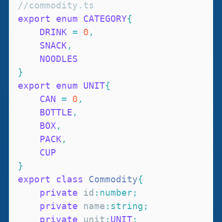
//commodity.ts
export
enum
CATEGORY
{
DRINK
=
0
,
SNACK
,
NOODLES
}
export
enum
UNIT
{
CAN
=
0
,
BOTTLE
,
BOX
,
PACK
,
CUP
}
export
class
Commodity
{
private
 id
:
number
;
private
 name
:
string
;
private
 unit
:
UNIT
;