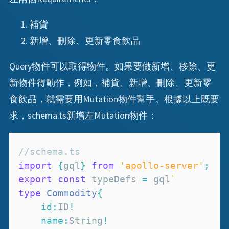
補貨
新增、刪除、更新零食飲品
Query物件可以取得物件。如果要做新增、移除、更
新物件得動作，例如，補貨、新增、刪除、更新零
食飲品，就需要用Mutation物件幫手。根據以上既要
求，schema.ts新增左Mutation物件：
//schema.ts
import
{
gql
}
from
'apollo-server'
;
export
const
 typeDefs 
=
 gql
`
type
Commodity
{
id
:
ID
!
name
:
String
!