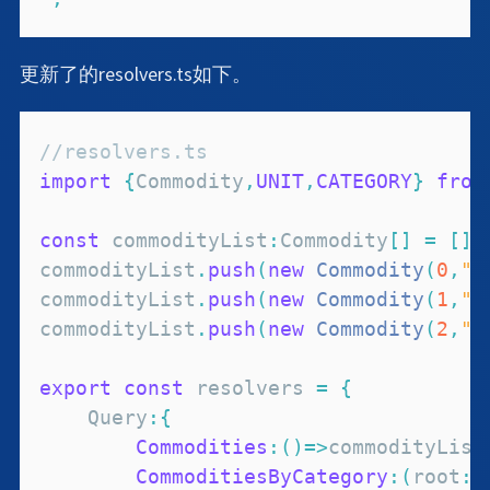
更新了的resolvers.ts如下。
//resolvers.ts
import
{
Commodity
,
UNIT
,
CATEGORY
}
from
const
 commodityList
:
Commodity
[
]
=
[
]
;
commodityList
.
push
(
new
Commodity
(
0
,
"
commodityList
.
push
(
new
Commodity
(
1
,
"
commodityList
.
push
(
new
Commodity
(
2
,
"
export
const
 resolvers 
=
{
Query
:
{
Commodities
:
(
)
=>
commodityList
CommoditiesByCategory
:
(
root
:
a