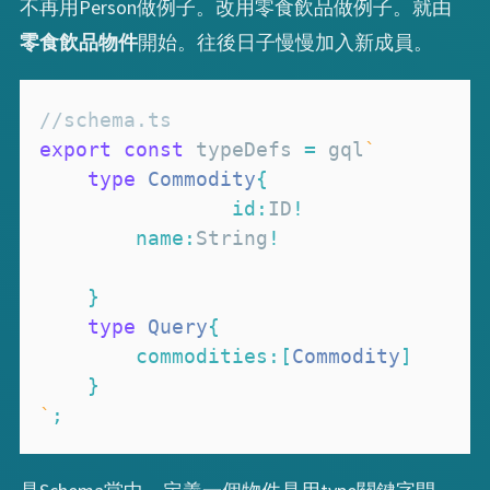
不再用Person做例子。改用零食飲品做例子。就由
零食飲品物件
開始。往後日子慢慢加入新成員。
//schema.ts
export
const
 typeDefs 
=
 gql
`
type
Commodity
{
id
:
ID
!
name
:
String
!
}
type
Query
{
commodities
:
[
Commodity
]
}
`
;