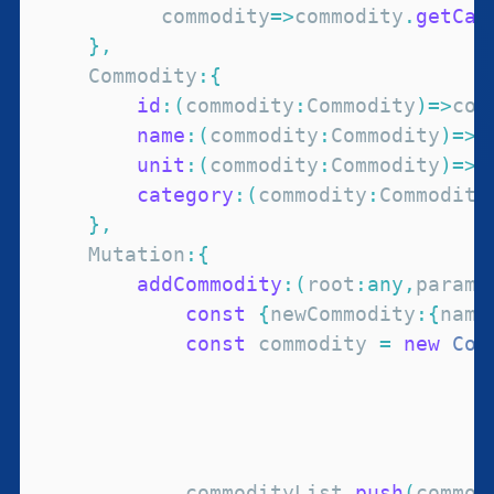
          commodity
=>
commodity
.
getCat
}
,
Commodity
:
{
id
:
(
commodity
:
Commodity
)
=>
com
name
:
(
commodity
:
Commodity
)
=>
c
unit
:
(
commodity
:
Commodity
)
=>
c
category
:
(
commodity
:
Commodity
}
,
Mutation
:
{
addCommodity
:
(
root
:
any
,
parame
const
{
newCommodity
:
{
name
const
 commodity 
=
new
Com
                                     
                                     
            commodityList
.
push
(
commod