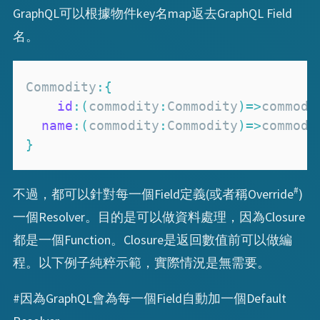
GraphQL可以根據物件key名map返去GraphQL Field
名。
Commodity
:
{
id
:
(
commodity
:
Commodity
)
=>
commodi
name
:
(
commodity
:
Commodity
)
=>
commodi
}
#
不過，都可以針對每一個Field定義(或者稱Override
)
一個Resolver。目的是可以做資料處理，因為Closure
都是一個Function。Closure是返回數值前可以做編
程。以下例子純粹示範，實際情況是無需要。
#因為GraphQL會為每一個Field自動加一個Default