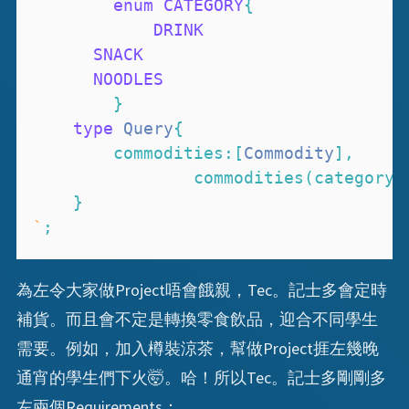
enum
CATEGORY
{
DRINK
SNACK
NOODLES
}
type
Query
{
commodities
:
[
Commodity
]
,
commodities
(
category
:
}
`
;
為左令大家做Project唔會餓親，Tec。記士多會定時
補貨。而且會不定是轉換零食飲品，迎合不同學生
需要。例如，加入樽裝涼茶，幫做Project捱左幾晚
通宵的學生們下火🤯。哈！所以Tec。記士多剛剛多
左兩個Requirements：