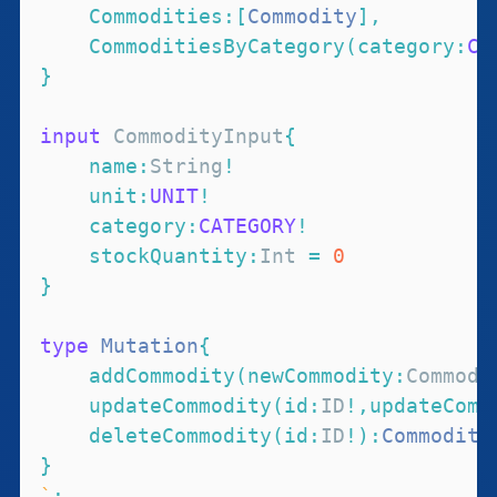
Commodities
:
[
Commodity
]
,
CommoditiesByCategory
(
category
:
CA
}
input
CommodityInput
{
name
:
String
!
unit
:
UNIT
!
category
:
CATEGORY
!
stockQuantity
:
Int
=
0
}
type
Mutation
{
addCommodity
(
newCommodity
:
Commodi
updateCommodity
(
id
:
ID
!
,
updateComm
deleteCommodity
(
id
:
ID
!
)
:
Commodity
}
`
;