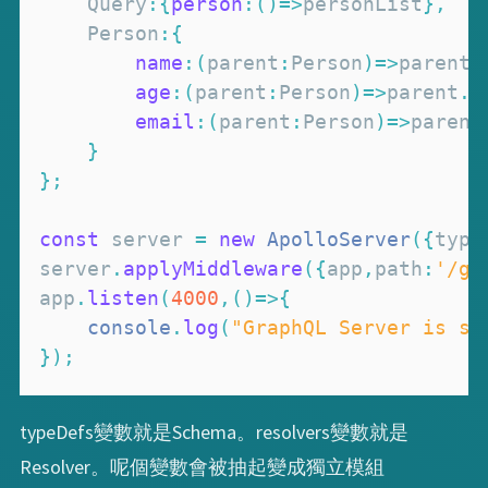
Query
:
{
person
:
(
)
=>
personList
}
,
Person
:
{
name
:
(
parent
:
Person
)
=>
parent
.
age
:
(
parent
:
Person
)
=>
parent
.
a
email
:
(
parent
:
Person
)
=>
parent
}
}
;
const
 server 
=
new
ApolloServer
(
{
type
server
.
applyMiddleware
(
{
app
,
path
:
'/gr
app
.
listen
(
4000
,
(
)
=>
{
console
.
log
(
"GraphQL Server is st
}
)
;
typeDefs變數就是Schema。resolvers變數就是
Resolver。呢個變數會被抽起變成獨立模組