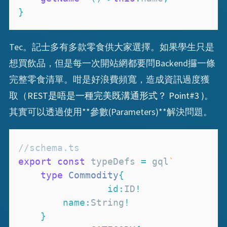
}
Tec。記士多有多款零食供大家選擇。如果學生只是
想買飲品，但是每一次開站網都要問Backend攞一條
完整零食清單。咁是好浪費頻寬，造成資訊過度獲
取（
REST是唔是一種完美既溝通形式？ Point#3
)。
其實可以透過使用**參數(Parameters)**解決問題。
//schema.ts
export
const
 typeDefs 
=
 gql
`
type
Commodity
{
id
:
ID
!
name
:
String
!
}