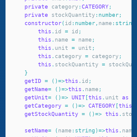
private
 category
:
CATEGORY
;
private
 stockQuantity
:
number
;
constructor
(
id
:
number
,
name
:
string
this
.
id
=
 id
;
this
.
name
=
 name
;
this
.
unit
=
 unit
;
this
.
category
=
 category
;
this
.
stockQuantity
=
 stockQua
}
getID
=
(
)
=>
this
.
id
;
getName
=
(
)
=>
this
.
name
;
getUnit
=
(
)
=>
UNIT
[
this
.
unit
as
n
getCategory
=
(
)
=>
CATEGORY
[
this
.
getStockQuantity
=
(
)
=>
this
.
stoc
setName
=
(
name
:
string
)
=>
this
.
name