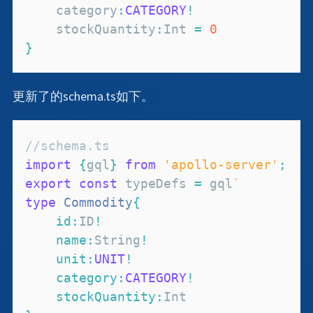
    category
:
CATEGORY
!
    stockQuantity
:
Int
=
0
}
更新了的schema.ts如下。
//schema.ts
import
{
gql
}
from
'apollo-server'
;
export
const
 typeDefs 
=
 gql
`
type
Commodity
{
id
:
ID
!
name
:
String
!
unit
:
UNIT
!
category
:
CATEGORY
!
stockQuantity
:
Int