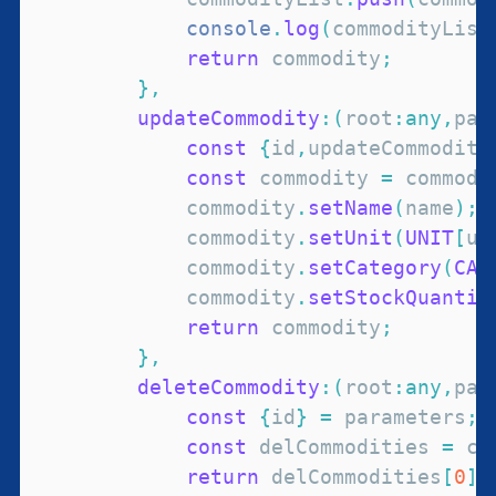
console
.
log
(
commodityList
return
 commodity
;
}
,
updateCommodity
:
(
root
:
any
,
par
const
{
id
,
updateCommodity
const
 commodity 
=
 commodi
            commodity
.
setName
(
name
)
;
            commodity
.
setUnit
(
UNIT
[
un
            commodity
.
setCategory
(
CAT
            commodity
.
setStockQuantit
return
 commodity
;
}
,
deleteCommodity
:
(
root
:
any
,
par
const
{
id
}
=
 parameters
;
const
 delCommodities 
=
 co
return
 delCommodities
[
0
]
;