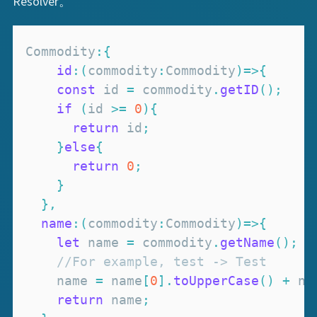
Resolver。
Commodity
:
{
id
:
(
commodity
:
Commodity
)
=>
{
const
 id 
=
 commodity
.
getID
(
)
;
if
(
id 
>=
0
)
{
return
 id
;
}
else
{
return
0
;
}
}
,
name
:
(
commodity
:
Commodity
)
=>
{
let
 name 
=
 commodity
.
getName
(
)
;
//For example, test -> Test
    name 
=
 name
[
0
]
.
toUpperCase
(
)
+
 na
return
 name
;