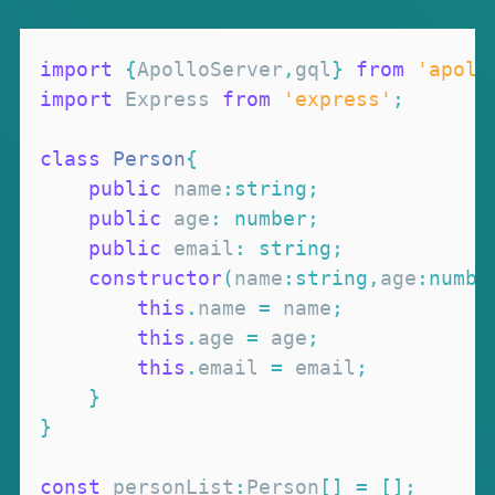
import
{
ApolloServer
,
gql
}
from
'apoll
import
Express
from
'express'
;
class
Person
{
public
 name
:
string
;
public
 age
:
number
;
public
 email
:
string
;
constructor
(
name
:
string
,
age
:
numbe
this
.
name
=
 name
;
this
.
age
=
 age
;
this
.
email
=
 email
;
}
}
const
 personList
:
Person
[
]
=
[
]
;