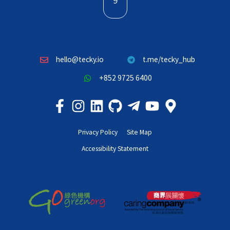
9
hello@tecky.io
t.me/tecky_hub
+852 9725 6400
Privacy Policy
Site Map
Accessibility Statement