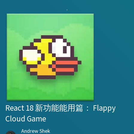
React 18 新功能能用篇： Flappy
Cloud Game
Andrew Shek