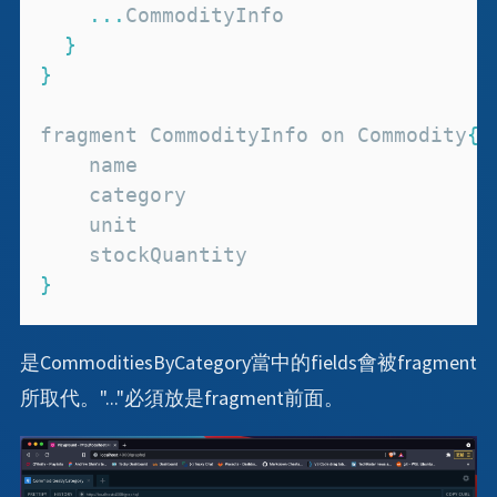
...
CommodityInfo
}
}
fragment 
CommodityInfo
 on 
Commodity
{
}
是CommoditiesByCategory當中的fields會被fragment
所取代。"..."必須放是fragment前面。