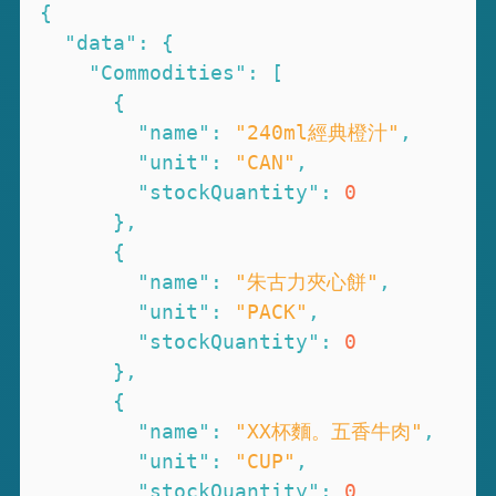
{
"data"
:
{
"Commodities"
:
[
{
"name"
:
"240ml經典橙汁"
,
"unit"
:
"CAN"
,
"stockQuantity"
:
0
}
,
{
"name"
:
"朱古力夾心餅"
,
"unit"
:
"PACK"
,
"stockQuantity"
:
0
}
,
{
"name"
:
"XX杯麵。五香牛肉"
,
"unit"
:
"CUP"
,
"stockQuantity"
:
0