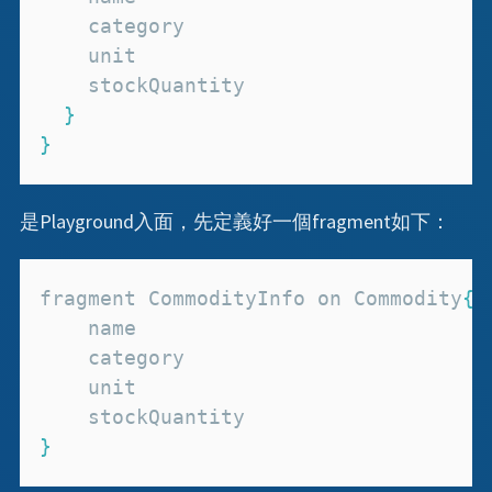
}
}
是Playground入面，先定義好一個fragment如下：
fragment 
CommodityInfo
 on 
Commodity
{
}