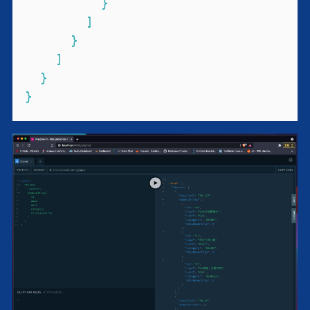
}
]
}
]
}
}