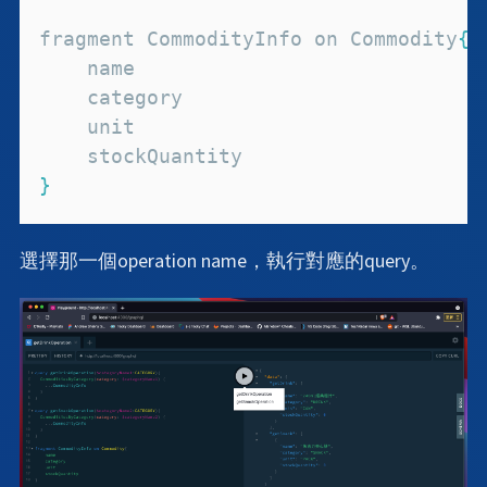
fragment 
CommodityInfo
 on 
Commodity
{
}
選擇那一個operation name，執行對應的query。