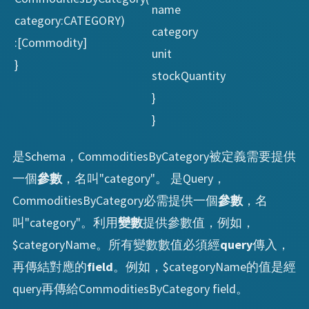
name
category:CATEGORY)
category
:[Commodity]
unit
}
stockQuantity
}
}
是Schema，CommoditiesByCategory被定義需要提供
一個
參數
，名叫"category"。 是Query，
CommoditiesByCategory必需提供一個
參數
，名
叫"category"。利用
變數
提供參數值，例如，
$categoryName。所有變數數值必須經
query
傳入，
再傳結對應的
field
。例如，$categoryName的值是經
query再傳給CommoditiesByCategory field。