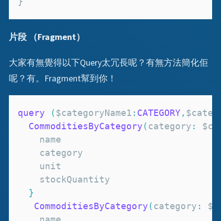
}
片段 （Fragment）
大家有無覺得以下Query太冗長呢？有無方法簡化佢
呢？有。Fragment幫到你！
query
(
$categoryName1
:
CATEGORY
,
$categ
CommoditiesByCategory
(
category
:
 $ca
}
CommoditiesByCategory
(
category
:
 $c