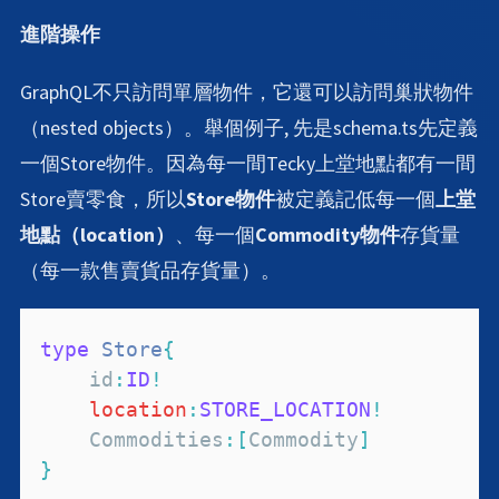
進階操作
GraphQL不只訪問單層物件，它還可以訪問巢狀物件
（nested objects）。舉個例子, 先是schema.ts先定義
一個Store物件。因為每一間Tecky上堂地點都有一間
Store賣零食，所以
Store物件
被定義記低每一個
上堂
地點（location）
、每一個
Commodity物件
存貨量
（每一款售賣貨品存貨量）。
type
Store
{
    id
:
ID
!
location
:
STORE_LOCATION
!
Commodities
:
[
Commodity
]
}