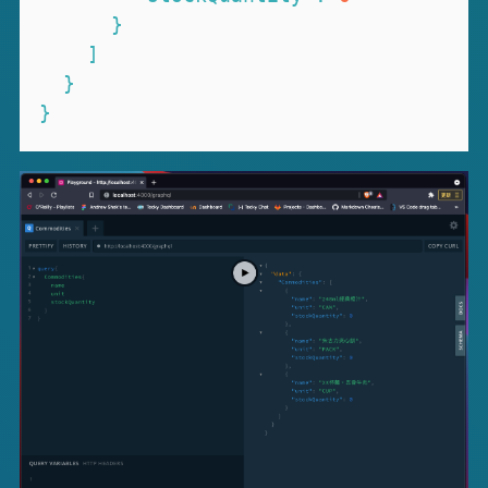
}
]
}
}