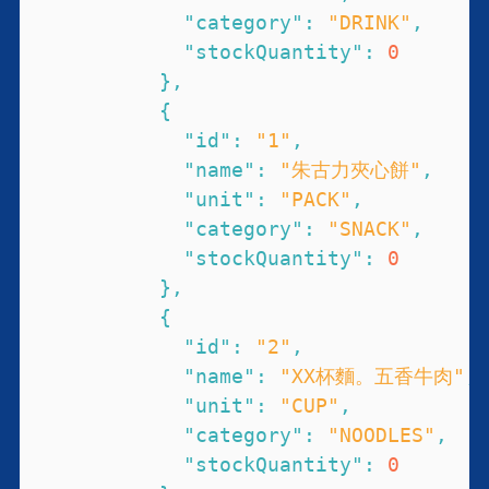
"category"
:
"DRINK"
,
"stockQuantity"
:
0
}
,
{
"id"
:
"1"
,
"name"
:
"朱古力夾心餅"
,
"unit"
:
"PACK"
,
"category"
:
"SNACK"
,
"stockQuantity"
:
0
}
,
{
"id"
:
"2"
,
"name"
:
"XX杯麵。五香牛肉"
,
"unit"
:
"CUP"
,
"category"
:
"NOODLES"
,
"stockQuantity"
:
0