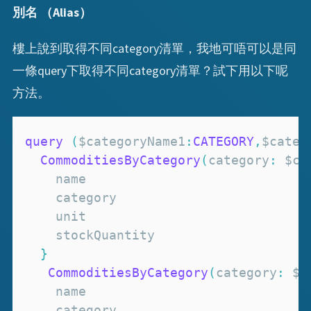
別名 （Alias）
樓上說到取得不同category清單，我地可唔可以是同
一條query下取得不同category清單？試下用以下呢
方法。
query
(
$categoryName1
:
CATEGORY
,
$categ
CommoditiesByCategory
(
category
:
 $ca
}
CommoditiesByCategory
(
category
:
 $c