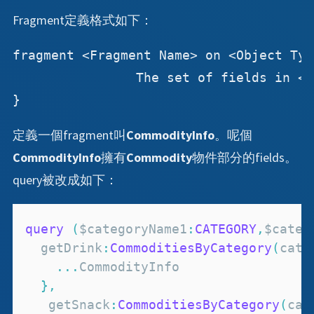
Fragment定義格式如下：
fragment <Fragment Name> on <Object Type
		The set of fields in <Object Type> above

定義一個fragment叫
CommodityInfo
。呢個
CommodityInfo
擁有
Commodity
物件部分的fields。
query被改成如下：
query
(
$categoryName1
:
CATEGORY
,
$categ
  getDrink
:
CommoditiesByCategory
(
cate
...
CommodityInfo
}
,
   getSnack
:
CommoditiesByCategory
(
cat