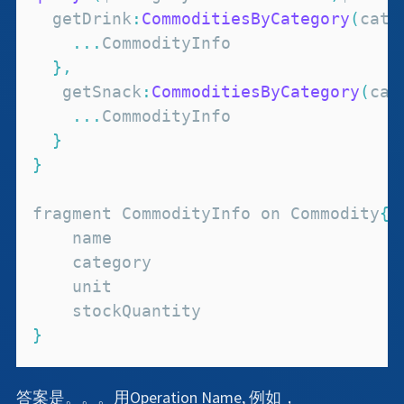
  getDrink
:
CommoditiesByCategory
(
cate
...
CommodityInfo
}
,
   getSnack
:
CommoditiesByCategory
(
cat
...
CommodityInfo
}
}
fragment 
CommodityInfo
 on 
Commodity
{
}
答案是。。。用Operation Name, 例如，