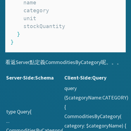
}
}
看返Server點定義CommoditiesByCategory呢。。。
Server-Side:Schema
Client-Side:Query
query
($categoryName:CATEGORY)
{
type Query{
CommoditiesByCategory(
...
category: $categoryName) {
CommoditiesByCategory(