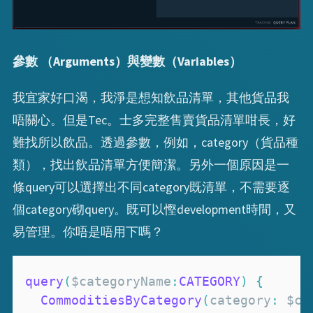
參數 （Arguments）與變數（Variables）
我宜家好口渴，我淨是想知飲品清單，其他貨品我
唔關心。但是Tec。士多完整售賣貨品清單咁長，好
難找所以飲品。透過參數，例如，category（貨品種
類），找出飲品清單方便簡潔。另外一個原因是一
條query可以選擇出不同category既清單，不需要逐
個category砌query。既可以慳development時間，又
易管理。你唔是唔用下嗎？
query
(
$categoryName
:
CATEGORY
)
{
CommoditiesByCategory
(
category
:
 $ca