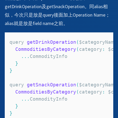
getDrinkOperation及getSnackOperation。同alias相
似，今次只是放是query後面加上Operation Name；
alias就是放是field name之前。
query 
getDrinkOperation
(
$categoryName
CommoditiesByCategory
(
category
:
 $ca
...
CommodityInfo
}
}
query 
getSnackOperation
(
$categoryName
CommoditiesByCategory
(
category
:
 $ca
...
CommodityInfo
}
}