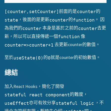
前面的是
的
[counter,setCounter]
counter
，後面的是更新
的
。 因
state
counter
function
為我們的
本身是基於之前的
去更
counter
counter
新，所以可以直接傳遞一個
像
function
去更新counter的數值。
counter=>counter+1
至於
的
就是counter的初始數值。
useState(0)
0
總結
加入React Hooks，簡化了開發
的難度，
stateful react component
亦可有效分享
，不
useEffect
stateful logic