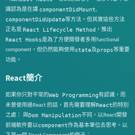
識認為是在講
,
componentDidMount
等方法。但其實這些方法
componentDidUpdate
正名是
，推出
React Lifecycle Method
是為了方便開發者多用functional
React Hooks
component，但仍然能夠使用
及
等重要
state
props
功能。
React簡介
如果你只對平常的
有認識，而
Web Programming
未曾使用過React 的話，首先需要理解
的特別
React
之處： 與
不同，以React開發
Dom Manipulation
前端軟件要以
作為基本單位去思考。以
component
下是一個 React Component的例子：