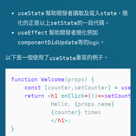
幫助開發者讀取及寫入
，簡
useState
state
化的正是以上
的一段代碼。
setState
幫助開發者簡化例如
useEffect
等的logic。
componentDidUpdate
以下是一個使用了
重寫的例子。
useState
function
Welcome
(
props
)
{
const
[
counter
,
setCounter
]
=
useS
return
<
h1
onClick
=
{
(
)
=>
setCounte
            Hello, 
{
props
.
name
}
{
counter
}
</
h1
>
;
}