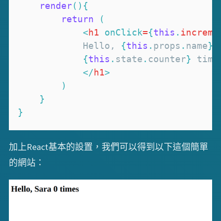
render
(
)
{
return
(
<
h1
onClick
=
{
this
.
increme
            Hello, 
{
this
.
props
.
name
}
{
this
.
state
.
counter
}
</
h1
>
)
}
}
加上React基本的設置，我們可以得到以下這個簡單
的網站：