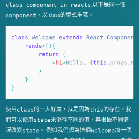
.以下是同一個
class component in reacts
，以 class的型式重寫。
component
class
Welcome
extends
React
.
Component
render
(
)
{
return
(
<
h1
>
Hello, 
{
this
.
props
.
na
)
}
}
使用
的一大好處，就是因為
的存在，我
class
this
們可以使用
來儲存不同的值，再根據不同情
state
況改變
。 例如我們想為這個
加一個
state
Welcome