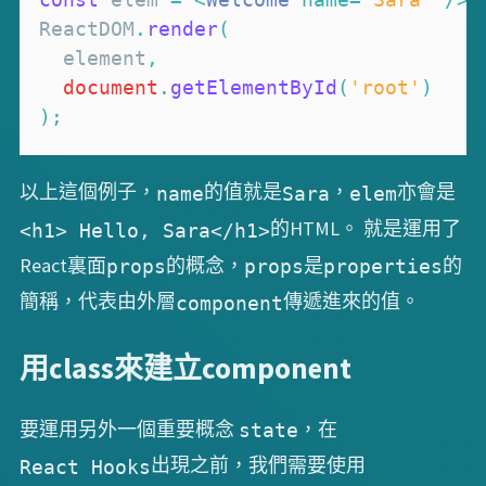
ReactDOM
.
render
(
  element
,
document
.
getElementById
(
'root'
)
)
;
以上這個例子，
的值就是
，
亦會是
name
Sara
elem
的HTML。 就是運用了
<h1> Hello, Sara</h1>
React裏面
的概念，
是
的
props
props
properties
簡稱，代表由外層
傳遞進來的值。
component
用class來建立component
要運用另外一個重要概念
，在
state
出現之前，我們需要使用
React Hooks