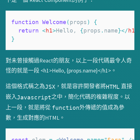
function
Welcome
(
props
)
{
return
<
h1
>
Hello, 
{
props
.
name
}
</
h1
>
}
對未曾接觸過React的朋友，以上一段代碼最令人奇
怪的就是一段 <h1>Hello, {props.name}</h1>。
這個格式稱之為
，就是容許開發者將
直接
JSX
HTML
嵌入
之中，簡化代碼的複雜程度。以
Javascript
上一段，就是將從
外傳遞的值成為參
function
數，生成對應的HTML。
const
 elem 
=
<
Welcome
name
=
"
Sara
"
/>