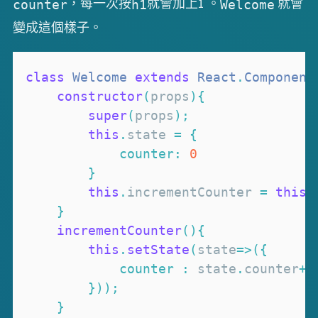
，每一次按
就會加上1 。
就會
counter
h1
Welcome
變成這個樣子。
class
Welcome
extends
React
.
Component
constructor
(
props
)
{
super
(
props
)
;
this
.
state
=
{
counter
:
0
}
this
.
incrementCounter
=
this
.
}
incrementCounter
(
)
{
this
.
setState
(
state
=>
(
{
counter
:
 state
.
counter
+
1
}
)
)
;
}