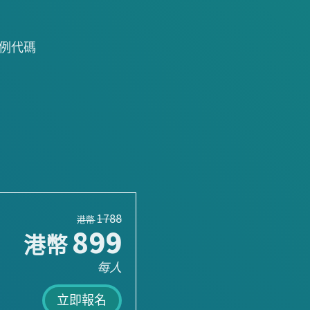
例代碼
期
1788
港幣
899
港幣
每人
立即報名