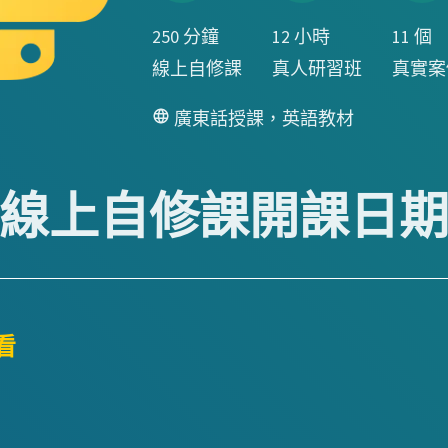
250
分鐘
12
小時
11
個
線上自修課
真人研習班
真實案
廣東話授課，英語教材
線上自修課開課日
看