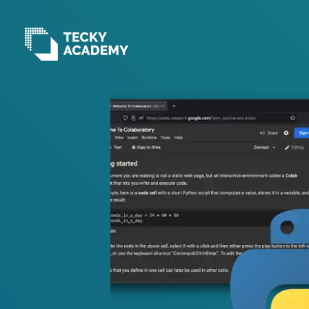
跳
至
主
內
容