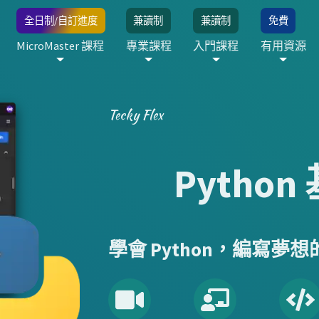
全日制/自訂進度
兼讀制
兼讀制
免費
MicroMaster 課程
專業課程
入門課程
有用資源
Tecky Flex
Pytho
學會 Python，編寫夢想的