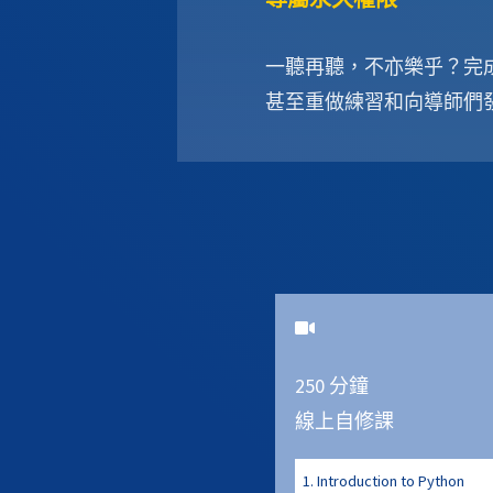
一聽再聽，不亦樂乎？完
甚至重做練習和向導師們
250
分鐘
線上自修課
1
.
Introduction to Python