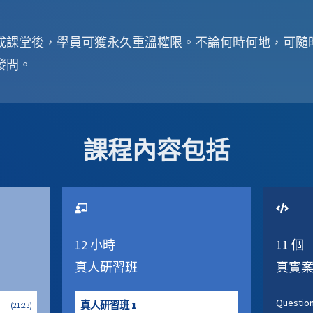
成課堂後，學員可獲永久重溫權限。不論何時何地，可隨
發問。
課程內容包括
12
小時
11
個
真人研習班
真實
Questio
真人研習班
1
(
21:23
)