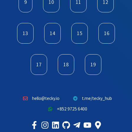
9
10
11
12
13
14
15
16
17
18
19
hello@tecky.io
t.me/tecky_hub
+852 9725 6400