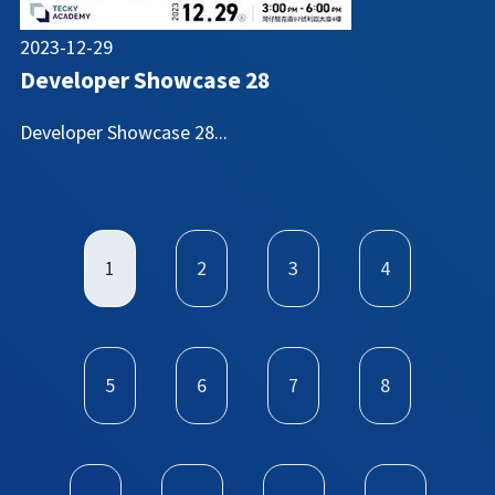
2023-12-29
Developer Showcase 28
Developer Showcase 28...
1
2
3
4
5
6
7
8