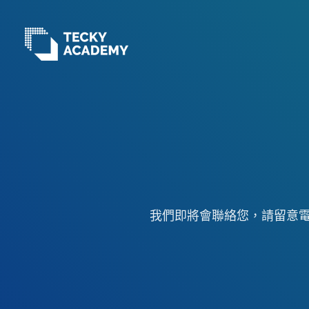
跳
至
主
內
容
我們即將會聯絡您，請留意電子郵箱！若