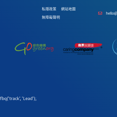
私隱政策
網站地圖
hello@
無障礙聲明
fbq('track', 'Lead');