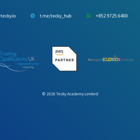
tecky.io
t.me/tecky_hub
+852 9725 6400
©
2026
Tecky Academy Limited