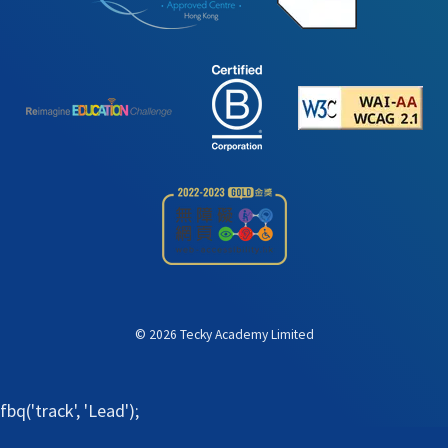
©
2026
Tecky Academy Limited
fbq('track', 'Lead');