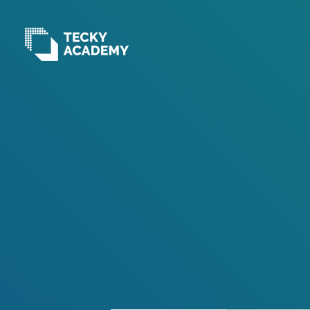
跳
至
主
內
容