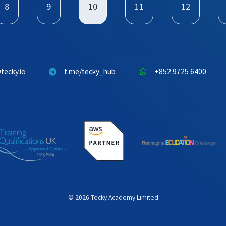
8
9
10
11
12
tecky.io
t.me/tecky_hub
+852 9725 6400
©
2026
Tecky Academy Limited