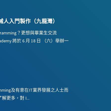
答機械人入門製作（九龍灣）
amming？更想與畢業生交流
demy 將於 6 月 18 日 （六）舉辦一
gramming及有意在IT業界發展之人士而
g了解更多，對 I...