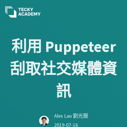
跳
至
利用 Puppeteer
主
內
刮取社交媒體資
容
訊
Alex Lau 劉光曆
2019-07-16