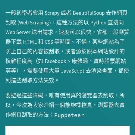
一般初學者會用 Scrapy 或者 BeautifulSoup 去作網頁
刮取 (Web Scraping)，這種方法的以 Python 直接向
Web Server 送出請求，速度可以很快，省卻一般瀏覽
器下載 HTML 和 CSS 等時間。不過，某些網站為了
防止自己的內容被刮取，或者源於原本網站設計的
複雜程度高（如 Facebook、康體通、實時股票網站
等等），需要使用大量 JavaScript 去渲染畫面，都使
到這些刮取方法失效。
要避過這些障礙，唯有使用真的瀏覽器去刮取，所
以，今次為大家介紹一個能夠操控真・瀏覽器去實
作網頁刮取的方法：
Puppeteer