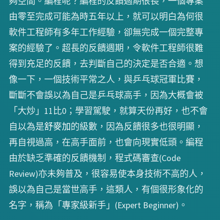
夠空間。編程呢？編程的反饋週期很長，一個專案
由零至完成可能為時五年以上，就可以明白為何很
軟件工程師有多年工作經驗，卻無完成一個完整專
案的經驗了。超長的反饋週期，令軟件工程師很難
得到充足的反饋，去判斷自己的決定是否合適。想
像一下，一個技術平常之人，與乒乓球冠軍比賽，
斷斷不會誤以為自己是乒乓球高手，因為大概會被
「大炒」11比0；學習駕駛，就算天份再好，也不會
自以為是
舒麥加
的級數，因為反饋很多也很明顯，
再自視過高，在高手面前，也會向現實低頭。編程
由於缺乏準確的反饋機制，程式碼審查(Code
Review)亦未夠普及，很容易使本身技術不高的人，
誤以為自己是當世高手，這類人，有個很形象化的
名字，稱為「專家級新手」(Expert Beginner)。