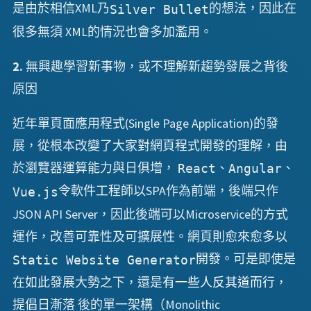
是由於相信XML乃
的想法，因此在
Silver Bullet
很多無須 XML的情況也會多加濫用。
2.
無興趣學習新事物，或不理解新趨勢發展之背後
原因
近年單頁面應用程式(Single Page Application)的發
展，從根本改變了大家對網頁程式開發的理解，由
於瀏覽器運算能力與日俱增，
、
、
React
Angular
令軟件工程師以SPA作為前端，後端只作
Vue.js
JSON API Server，因此後端可以Microservice的方式
運作，改善可靠性及可擴展性。網頁則愈來愈多以
開發。可是即使是
Static Website Generator
在如此發展大勢之下，還是
有一些人反其道而行
，
提倡日漸落 後的單一架構（Monolithic