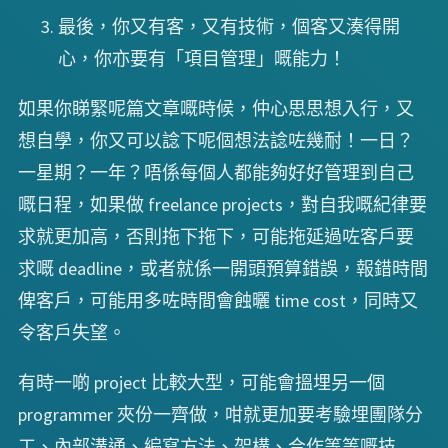
最後，你又有客，又有技術，個客又湊得開
心，你亦要有「項目管理」嘅能力！
如果你睇緊呢篇文章嘅時候，仲心思思想入行，又
想自學，你又可以諗下呢個想法諗咗幾耐！一日？
一星期？一年？唔係每個人都能夠好好管理到自己
嘅日程，如果做 freelance projects，對自我嘅紀律要
求就更加高，否則拖下拖下，可能拖延過咗客戶要
求嘅 deadline，或者就係一開頭預算錯誤，報錯時間
俾客戶，可能用多咗時間會蝕曬 time cost，同時又
令客戶失望。
有時一啲 project 比較大型，可能會搵埋另一個
programmer 夾份一齊做，咁就更加要考驗埋團隊分
工、內部溝通、編寫方法、架構、合作等等嘅技