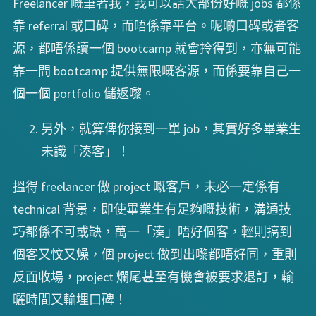
Freelancer 嘅筆者我，我可以話大部份好嘅 jobs 都係
靠 referral 或口碑，而唔係靠平台。呢啲口碑或者客
源，都唔係讀一個 bootcamp 就會拎得到，亦無可能
靠一間 bootcamp 提供無限嘅客源，而係要靠自己一
個一個 portfolio 儲返嚟。
另外，就算俾你接到一單 job，其實好多畢業生
未識「湊客」！
搵得 freelancer 做 project 嘅客戶，未必一定係有
technical 背景，即使畢業生有足夠嘅技術，溝通技
巧都係不可或缺，萬一「湊」唔好個客，輕則搞到
個客又忟又燥，個 project 做到出嚟都唔好同，重則
反面收場，project 爛尾甚至有機會被要求退訂，輸
曬時間又輸埋口碑！