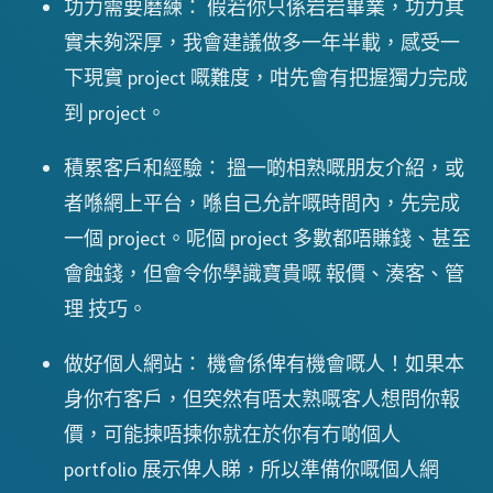
功力需要磨練： 假若你只係岩岩畢業，功力其
實未夠深厚，我會建議做多一年半載，感受一
下現實 project 嘅難度，咁先會有把握獨力完成
到 project。
積累客戶和經驗： 搵一啲相熟嘅朋友介紹，或
者喺網上平台，喺自己允許嘅時間內，先完成
一個 project。呢個 project 多數都唔賺錢、甚至
會蝕錢，但會令你學識寶貴嘅 報價、湊客、管
理 技巧。
做好個人網站： 機會係俾有機會嘅人！如果本
身你冇客戶，但突然有唔太熟嘅客人想問你報
價，可能揀唔揀你就在於你有冇啲個人
portfolio 展示俾人睇，所以準備你嘅個人網