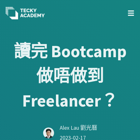
跳
至
讀完 Bootcamp
主
內
做唔做到
容
Freelancer？
Alex Lau 劉光曆
2023-02-17