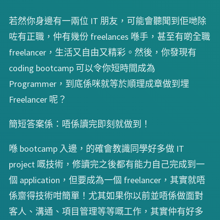
若然你身邊有一兩位 IT 朋友，可能會聽聞到佢哋除
咗有正職，仲有幾份 freelances 喺手，甚至有啲全職
freelancer，生活又自由又精彩。然後，你發現有
coding bootcamp 可以令你短時間成為
Programmer，到底係咪就等於順理成章做到埋
Freelancer 呢？
簡短答案係：唔係讀完即刻就做到！
喺 bootcamp 入邊，的確會教識同學好多做 IT
project 嘅技術，修讀完之後都有能力自己完成到一
個 application，但要成為一個 freelancer，其實就唔
係齋得技術咁簡單！尤其如果你以前並唔係做面對
客人、溝通、項目管理等等嘅工作，其實仲有好多