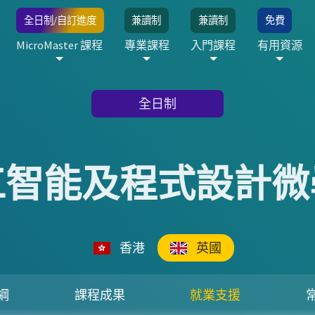
全日制/自訂進度
兼讀制
兼讀制
免費
MicroMaster 課程
專業課程
入門課程
有用資源
全日制
工智能及程式設計微
香港
英國
綱
課程成果
就業支援