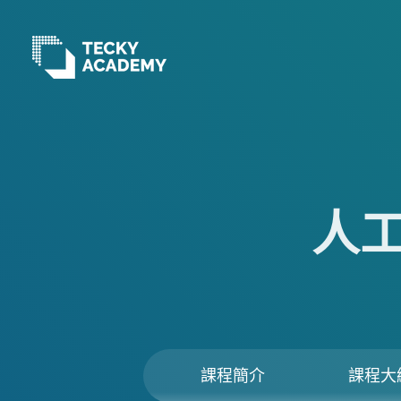
跳
至
主
內
容
人
課程簡介
課程大