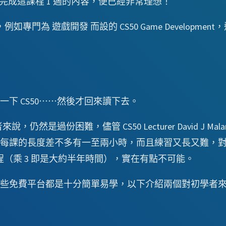
星期完成這課程 1 週的內容，便已經非常理想！
門為 遊戲開發 而設的 CS50 Game Development，還有了
下 CS50⋯⋯然後才回來讀下去。
，仍然是過份困難，儘管 CS50 Lecturer David J 
每課的長度差不多有一至兩小時，而且練習又長又難，對於
課程（乘 3 即是大約半年時間），實在有點不可能。
些免費平台都是十分簡單易學，以下介紹兩個對初學者