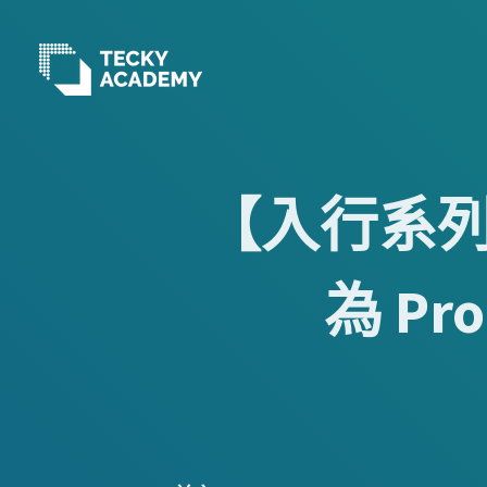
跳
至
主
內
容
【入行系
為 Pr